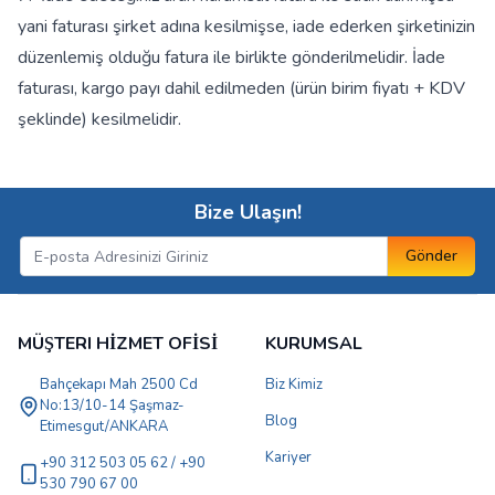
yani faturası şirket adına kesilmişse, iade ederken şirketinizin
düzenlemiş olduğu fatura ile birlikte gönderilmelidir. İade
faturası, kargo payı dahil edilmeden (ürün birim fiyatı + KDV
şeklinde) kesilmelidir.
Bize Ulaşın!
Gönder
MÜŞTERI HİZMET OFİSİ
KURUMSAL
Bahçekapı Mah 2500 Cd
Biz Kimiz
No:13/10-14 Şaşmaz-
Blog
Etimesgut/ANKARA
Kariyer
+90 312 503 05 62 / +90
530 790 67 00