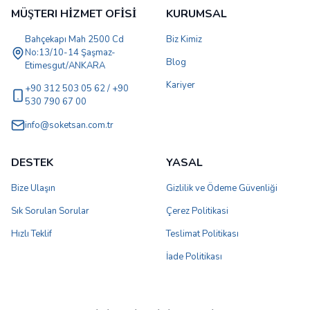
MÜŞTERI HİZMET OFİSİ
KURUMSAL
Bahçekapı Mah 2500 Cd
Biz Kimiz
No:13/10-14 Şaşmaz-
Blog
Etimesgut/ANKARA
Kariyer
+90 312 503 05 62 / +90
530 790 67 00
info@soketsan.com.tr
DESTEK
YASAL
Bize Ulaşın
Gizlilik ve Ödeme Güvenliği
Sık Sorulan Sorular
Çerez Politikasi
Hızlı Teklif
Teslimat Politikası
İade Politikası