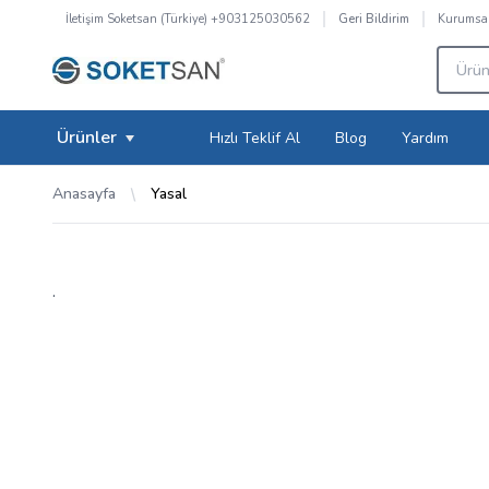
İletişim
Soketsan (Türkiye) +903125030562
Kurumsa
Geri Bildirim
Ürünler
Hızlı Teklif Al
Blog
Yardım
Anasayfa
Yasal
.