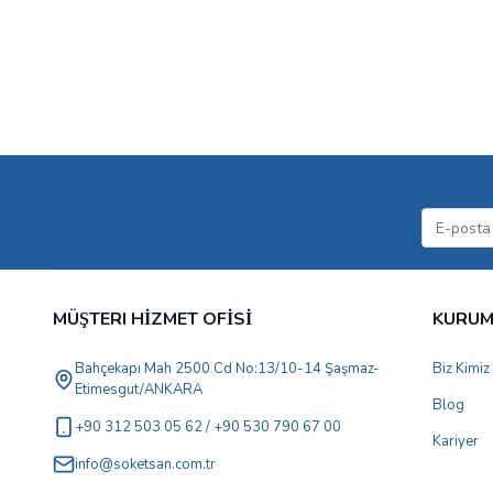
MÜŞTERI HİZMET OFİSİ
KURU
Bahçekapı Mah 2500 Cd No:13/10-14 Şaşmaz-
Biz Kimiz
Etimesgut/ANKARA
Blog
+90 312 503 05 62 / +90 530 790 67 00
Kariyer
info@soketsan.com.tr