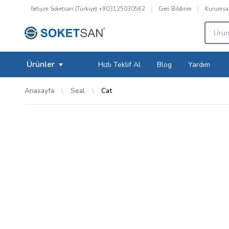
İletişim
Soketsan (Türkiye) +903125030562
Kurumsa
Geri Bildirim
Ürünler
Hızlı Teklif Al
Blog
Yardım
Anasayfa
Seal
Cat